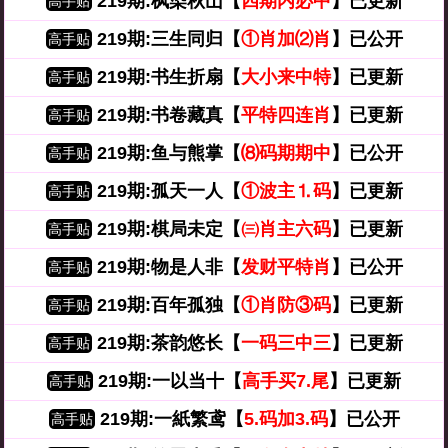
219期:枫染秋山【
四期内必中
】已更新
高手贴
219期:三生同归【
①肖加⑵肖
】已公开
高手贴
219期:书生折扇【
大小来中特
】已更新
高手贴
219期:书卷藏真【
平特四连肖
】已更新
高手贴
219期:鱼与熊掌【
⑻码期期中
】已公开
高手贴
219期:孤天一人【
①波主⒈码
】已更新
高手贴
219期:棋局未定【
㈢肖主六码
】已更新
高手贴
219期:物是人非【
发财平特肖
】已公开
高手贴
219期:百年孤独【
①肖防③码
】已更新
高手贴
219期:茶韵悠长【
一码三中三
】已更新
高手贴
219期:一以当十【
高手买7.尾
】已更新
高手贴
219期:一紙繁鸢【
5.码加3.码
】已公开
高手贴