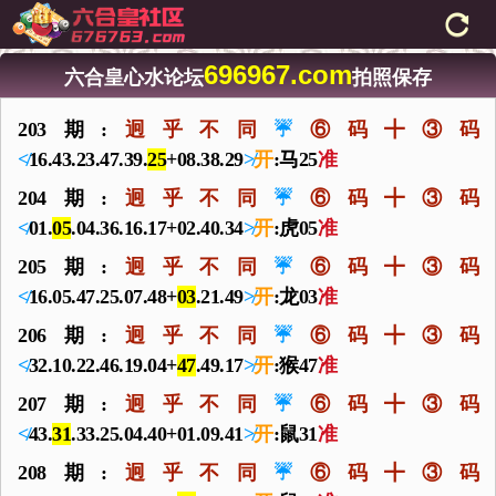
696967.com
六合皇心水论坛
拍照保存
203期:
迥乎不同
☔
⑥码╋③码
≮
16.43.23.47.39.
25
+08.38.29
≯
开
:马25
准
204期:
迥乎不同
☔
⑥码╋③码
≮
01.
05
.04.36.16.17+02.40.34
≯
开
:虎05
准
205期:
迥乎不同
☔
⑥码╋③码
≮
16.05.47.25.07.48+
03
.21.49
≯
开
:龙03
准
206期:
迥乎不同
☔
⑥码╋③码
≮
32.10.22.46.19.04+
47
.49.17
≯
开
:猴47
准
207期:
迥乎不同
☔
⑥码╋③码
≮
43.
31
.33.25.04.40+01.09.41
≯
开
:鼠31
准
208期:
迥乎不同
☔
⑥码╋③码