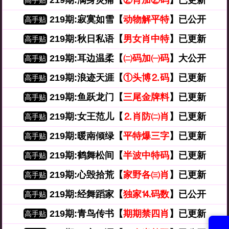
219期:满身灵痛【
②肖加②码
】已更新
高手贴
219期:寂寞如雪【
动物解平特
】已公开
高手贴
219期:秋日私语‌【
男女肖中特
】已更新
高手贴
219期:耳边温柔【
㈡码加㈠码
】大公开
高手贴
219期:浪迹天涯【
①头博⒉码
】已更新
高手贴
219期:鱼跃龙门【
三尾金牌料
】已更新
高手贴
219期:女王范儿【
⒉肖防㈡肖
】已更新
高手贴
219期:暖南倾绿【
平特爆三字
】已更新
高手贴
219期:鹤舞松间【
半波中特码
】已更新
高手贴
219期:心毁拾荒【
家野各㈢肖
】已更新
高手贴
219期:经舞蹈家【
独家⒕码数
】已公开
高手贴
219期:青鸟传书【
期期禁四肖
】已更新
高手贴