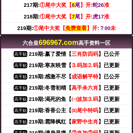
217期:
①尾中大奖【
6
尾
】开:
蛇26
准
218期:
①尾中大奖【
7
尾
】开:
虎17
准
219期:
①尾中大奖【
免费查看
】开:
？00
未
696967.com
六合皇
高手资料一区
219期:赢了爱情【
三肖防四码
】已公开
高手贴
219期:寒灰映雪【
⒊码加⒉码
】已更新
高手贴
219期:感激不尽【
成语解平特
】已公开
高手贴
219期:‌冬雪初晴【
高手杀六肖
】已更新
高手贴
219期:渴死的鱼【
㈠波加⒊码
】已更新
高手贴
219期:香香公主【
㈤尾中特码
】已更新
高手贴
219期:霜降枫红【
家野中生肖
】已更新
高手贴