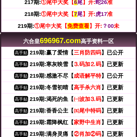
217期:
①尾中大奖【
6
尾
】开:
蛇26
准
218期:
①尾中大奖【
7
尾
】开:
虎17
准
219期:
①尾中大奖【
免费查看
】开:
？00
未
696967.com
六合皇
高手资料一区
219期:赢了爱情【
三肖防四码
】已公开
高手贴
219期:寒灰映雪【
⒊码加⒉码
】已更新
高手贴
219期:感激不尽【
成语解平特
】已公开
高手贴
219期:‌冬雪初晴【
高手杀六肖
】已更新
高手贴
219期:渴死的鱼【
㈠波加⒊码
】已更新
高手贴
219期:香香公主【
㈤尾中特码
】已更新
高手贴
219期:霜降枫红【
家野中生肖
】已更新
高手贴
219期:满身灵痛【
②肖加②码
】已更新
高手贴