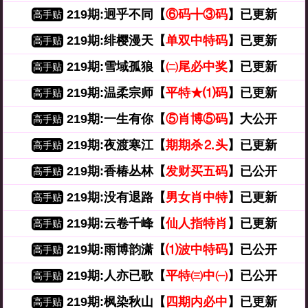
219期:迥乎不同【
⑥码╋③码
】已更新
高手贴
219期:绯樱漫天【
单双中特码
】已更新
高手贴
219期:雪域孤狼【
㈡尾必中奖
】已更新
高手贴
219期:温柔宗师【
平特★⑴码
】已更新
高手贴
219期:一生有你【
⑤肖博⑤码
】大公开
高手贴
219期:夜渡寒江【
期期杀⒉头
】已更新
高手贴
219期:香椿丛林【
发财买五码
】已公开
高手贴
219期:没有退路【
男女肖中特
】已更新
高手贴
219期:云卷千峰【
仙人指特肖
】已更新
高手贴
219期:雨博韵潇【
⑴波中特码
】已公开
高手贴
219期:人亦已歌【
平特㈢中㈠
】已公开
高手贴
219期:枫染秋山【
四期内必中
】已更新
高手贴