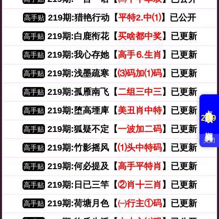
219期:猎艳行动【
平特2.中⑴
】已公开
高手贴
219期:白鹿衔花‌【
买啥都中奖
】已更新
高手贴
219期:我心存她【
高手⒍生肖
】已更新
高手贴
219期:浅墨疏寒【
⑶码加⑴码
】已更新
高手贴
219期:孤雁南飞【
二组三中三
】已更新
高手贴
点击免费领取
219期:堕高堙庳【
美丑肖中特
】已更新
高手贴
219
219期:狐疑不定【
一波加二码
】已更新
高手贴
期资料
关闭
219期:竹影摇风【
⑴头中特码
】已更新
高手贴
219期:何必提及【
高手平特肖
】已更新
高手贴
219期:日已三竿【
②肖╋三肖
】已更新
高手贴
219期:荷塘月色【
㈠行主①码
】已更新
高手贴